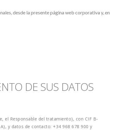
onales, desde la presente página web corporativa y, en 
ENTO DE SUS DATOS 
 el Responsable del tratamiento), con CIF B-
30.579.882, con domicilio en AV. ESPAÑA PG.16 (POLÍGONO INDUSTRIAL LOS TORRAOS) – CP 30562 CEUTÍ (MURCIA), y datos de contacto: +34 968 678 900 y 