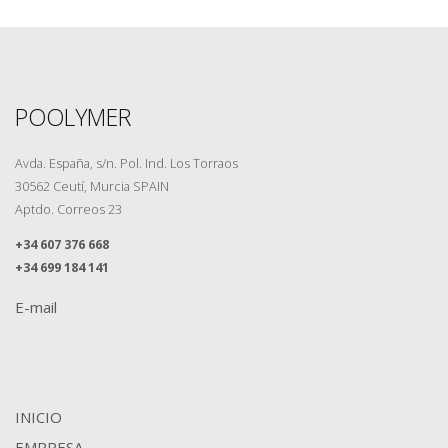
POOLYMER
Avda. España, s/n. Pol. Ind. Los Torraos
30562 Ceutí, Murcia SPAIN
Aptdo. Correos 23
+34 607 376 668
+34 699 184 141
E-mail
INICIO
EMPRESA