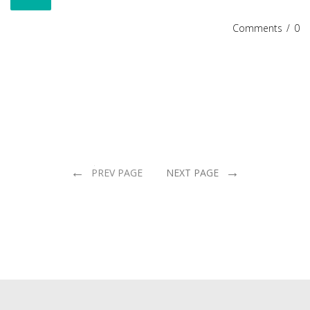
Comments
/
0
←
→
PREV PAGE
NEXT PAGE