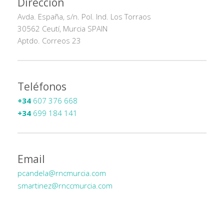
Dirección
Avda. España, s/n. Pol. Ind. Los Torraos
30562 Ceutí, Murcia SPAIN
Aptdo. Correos 23
Teléfonos
+34
 607 376 668 
+34
 699 184 141
Email
pcandela@rncmurcia.com
smartinez@rnccmurcia.com